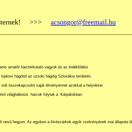
ternek!
>>>
acsongor@freemail.hu
anis amatőr harctérkutató vagyok és az érdéklődési
 lupkovi hágótól az uzsoki hágóig Szlovákia területén.
volt összekapcsolni saját élményeimet azokkal a helyekkel.
ső világháborús harcok folytak a Kárpátokban.
ch nevű hegyen. Az egyiken a lövészárkok egyik szelvényének mai állapota lá