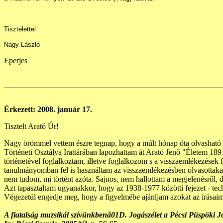
Tisztelettel
Nagy László
Eperjes
Érkezett: 2008. január 17.
Tisztelt Arató Úr!
Nagy örömmel vettem észre tegnap, hogy a múlt hónap óta olvasható
Történeti Osztálya Irattárában lapozhattam át Arató Jenő "Életem 189
történetével foglalkoztam, illetve foglalkozom s a visszaemlékezések 
tanulmányomban fel is használtam az visszaemlékezésben olvasottakat. 
nem tudom, mi történt azóta. Sajnos, nem hallottam a megjelenésről, d
Azt tapasztaltam ugyanakkor, hogy az 1938-1977 közötti fejezet - techn
Végezetül engedje meg, hogy a figyelmébe ajánljam azokat az írásaima
A fiatalság muzsikál szívünkbenâ01D. Jogászélet a Pécsi Püspöki Jo