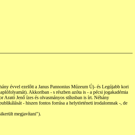
hány évvel ezelőtt a Janus Pannonius Múzeum Új- és Legújabb kori
plófolyamát). Akkoriban - s részben azóta is - a pécsi jogakadémia
or Arató Jenő ízes és olvasmányos stílusban is írt. Néhány
likálását - hiszen fontos forrása a helytörténeti irodalomnak -, de
ikerült megjavítani").