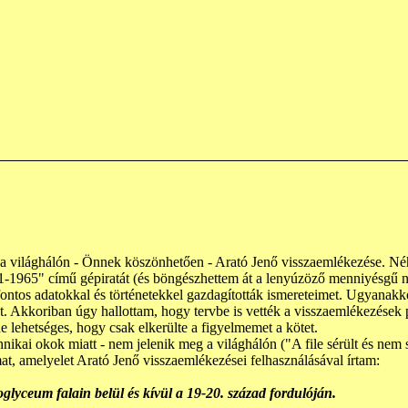
 a világhálón - Önnek köszönhetően - Arató Jenő visszaemlékezése. Né
1-1965" című gépiratát (és böngészhettem át a lenyúzöző menniyésgű na
fontos adatokkal és történetekkel gazdagították ismereteimet. Ugyanakk
Akkoriban úgy hallottam, hogy tervbe is vették a visszaemlékezések pub
e lehetséges, hogy csak elkerülte a figyelmemet a kötet.
ikai okok miatt - nem jelenik meg a világhálón ("A file sérült és nem s
t, amelyelet Arató Jenő visszaemlékezései felhasználásával írtam:
glyceum falain belül és kívül a 19-20. század fordulóján.