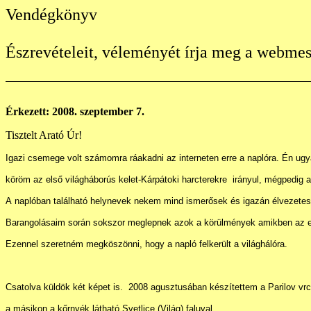
Vendégkönyv
Észrevételeit, véleményét írja meg a webmes
Érkezett: 2008. szeptember 7.
Tisztelt Arató Úr!
Igazi csemege volt számomra ráakadni az interneten erre a naplóra. Én ugy
köröm az első világháborús kelet-Kárpátoki harcterekre irányul, mégpedig a
A naplóban található helynevek nekem mind ismerősek és igazán élvezetes 
Barangolásaim során sokszor meglepnek azok a körülmények amikben az el
Ezennel szeretném megköszönni, hogy a napló felkerült a világhálóra.
Csatolva küldök két képet is. 2008 agusztusában készítettem a Parilov vr
a másikon a kőrnyék látható Svetlice (Világ) faluval.