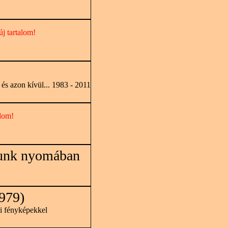
új tartalom!
és azon kívül... 1983 - 2011
alom!
unk nyomában
979)
ti fényképekkel