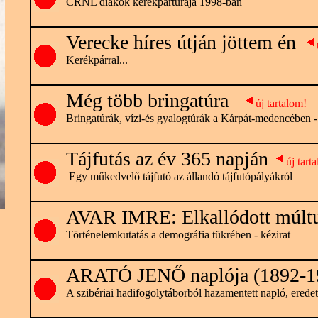
CRNL diákok kerékpártúrája 1998-ban
Verecke híres útján jöttem én
Kerékpárral...
Még több bringatúra
új tartalom!
Bringatúrák, vízi-és gyalogtúrák a Kárpát-medencében - 
Tájfutás az év 365 napján
új tart
Egy műkedvelő tájfutó az állandó tájfutópályákról
AVAR IMRE: Elkallódott múlt
Történelemkutatás a demográfia tükrében - kézirat
ARATÓ JENŐ naplója (1892-1
A szibériai hadifogolytáborból hazamentett napló, erede