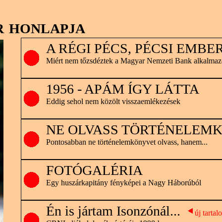
 honlapja
A RÉGI PÉCS, PÉCSI EMBE
Miért nem tőzsdéztek a Magyar Nemzeti Bank alkalmazo
1956 - APÁM ÍGY LÁTTA
Eddig sehol nem közölt visszaemlékezések
NE OLVASS TÖRTÉNELEM
Pontosabban ne történelemkönyvet olvass, hanem...
FOTÓGALÉRIA
Egy huszárkapitány fényképei a Nagy Háborúból
É
n is jártam Isonzónál...
új tartal