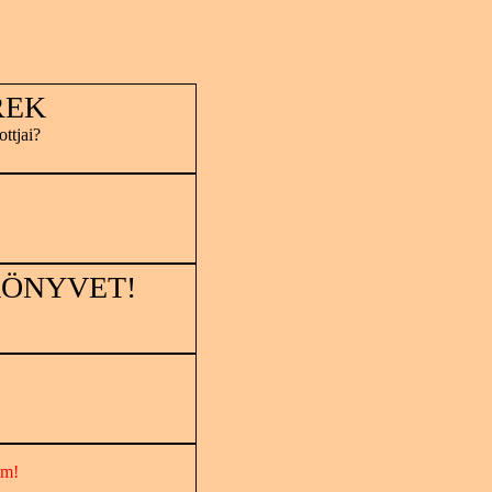
REK
ttjai?
KÖNYVET!
om!